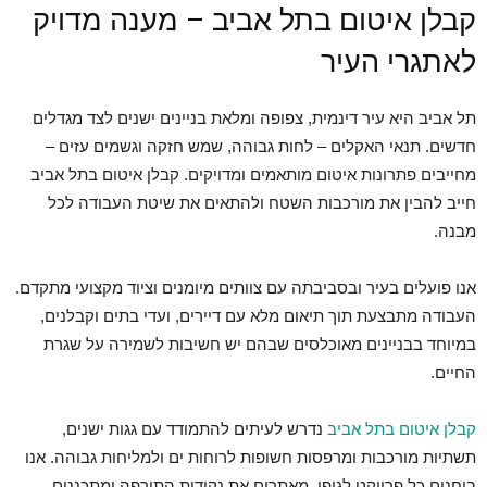
קבלן איטום בתל אביב – מענה מדויק
לאתגרי העיר
תל אביב היא עיר דינמית, צפופה ומלאת בניינים ישנים לצד מגדלים
חדשים. תנאי האקלים – לחות גבוהה, שמש חזקה וגשמים עזים –
מחייבים פתרונות איטום מותאמים ומדויקים. קבלן איטום בתל אביב
חייב להבין את מורכבות השטח ולהתאים את שיטת העבודה לכל
מבנה.
אנו פועלים בעיר ובסביבתה עם צוותים מיומנים וציוד מקצועי מתקדם.
העבודה מתבצעת תוך תיאום מלא עם דיירים, ועדי בתים וקבלנים,
במיוחד בבניינים מאוכלסים שבהם יש חשיבות לשמירה על שגרת
החיים.
קבלן איטום בתל אביב
נדרש לעיתים להתמודד עם גגות ישנים,
תשתיות מורכבות ומרפסות חשופות לרוחות ים ולמליחות גבוהה. אנו
בוחנים כל פרויקט לגופו, מאתרים את נקודות התורפה ומתכננים