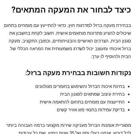
כיצד לבחור את המעקה המתאים?
בבחירת מעקה ברזל למדרגות חוץ, כדאי להתייעץ עם מומחים בתחום
שיכולים להציע פתרונות מותאמים אישית. חשוב לקחת בחשבון את
סגנון הבית, הצרכים האישיים והבטיחותיים, וכמובן התקציב. מעקה
ברזל איכותי ומעוצב יכול לשדרג משמעותית את המראה הכללי של
הבית ולהוסיף לו ערך.
נקודות חשובות בבחירת מעקה ברזל:
בחינת איכות הברזל והשימוש בחומרים מגולוונים
בחירת עיצוב שמתאים לסגנון הבית
התייעצות עם מומחים בתחום להתאמה אישית
בדיקת עמידות בתנאי מזג אוויר קשים
מסגריית אומנות הברזל מעניקה שירות מקצועי ברמה הגבוהה ביותר
לכל דורש. אנחנו בעלי ותק של 35 שנות ניסיון, ואת כל עבודות