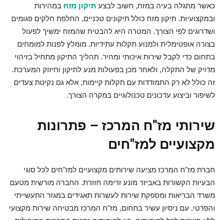
כאשר מתגלה בעיה במזח, חשוב לבצע
תיקון מזח
במהירות
ובמקצועיות. תיקון מזח כולל תיקונים טכניים, החלפת חלקים פגומים
ושדרוגים לפי הצורך. המטרה היא להבטיח שהמזח ימשיך לפעול
בצורה אופטימלית ולמנוע תקלות עתידיות. מומלץ לפנות למומחים
בתחום כדי לקבל שירות איכותי ומהיר. תהליך התיקון מתחיל בזיהוי
מדויק של התקלה, ולאחר מכן בפעולות מנע לתיקון וחיזוק המערכת.
זה כולל לא רק התמודדות עם תקלות קיימות, אלא גם נקיטת צעדים
לשיפור וביצוע עדכונים טכנולוגיים במקרה הצורך.
שירותי מז"ח המרכז – פתרונות
מקצועיים למז"חים
חברת מז"ח המרכז מציעה שירותים מקצועיים למז"חים לכל סוגי
הבעיות הקשורות באביזר מונע זרימה חוזרת. החברה מורשית מטעם
משרד הבריאות ומספקת שירות לעשרות תאגידים במגזר התעשייתי
והפרטי. עם ניסיון עשיר בתחום, מז"ח המרכז מבטיחה שירות מקצועי