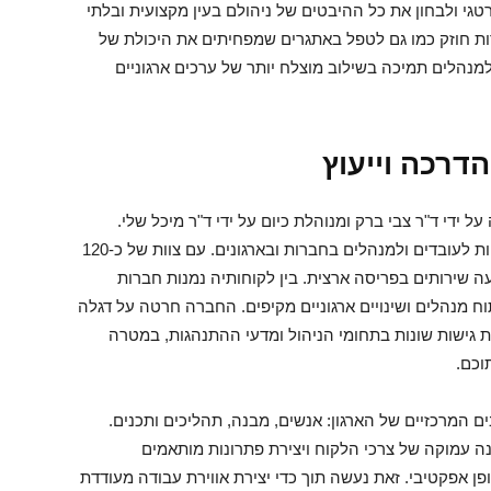
י ולבחון את כל ההיבטים של ניהולם בעין מקצועית ובלתי
דות חוזק כמו גם לטפל באתגרים שמפחיתים את היכולת של
למנהלים תמיכה בשילוב מוצלח יותר של ערכים ארגוניים
דרכה וייעוץ
ל ידי ד"ר צבי ברק ומנוהלת כיום על ידי ד"ר מיכל שלי.
החברה מתמקדת בהכשרה, הדרכה ופיתוח מיומנויות לעובדים ולמנהלים בחברות ובארגונים. עם צוות של כ-120
 שירותים בפריסה ארצית. בין לקוחותיה נמנות חברות
וח מנהלים ושינויים ארגוניים מקיפים. החברה חרטה על דגלה
 גישות שונות בתחומי הניהול ומדעי ההתנהגות, במטרה
וכם.
המרכזיים של הארגון: אנשים, מבנה, תהליכים ותכנים.
עמוקה של צרכי הלקוח ויצירת פתרונות מותאמים
ן אפקטיבי. זאת נעשה תוך כדי יצירת אווירת עבודה מעודדת