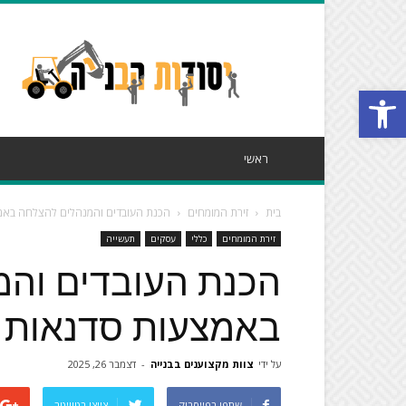
פורטל
יסודות
הבנייה
פתח סרגל נגישות
ראשי
בית
זירת המומחים
הכנת העובדים והמנהלים להצלחה באמצ
זירת המומחים
כללי
עסקים
תעשייה
הכנת העובדים וה
באמצעות סדנאות וי
על ידי
צוות מקצוענים בבנייה
-
דצמבר 26, 2025
שתפו בפייסבוק
צייצו בטוויטר