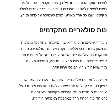
ויות תחזוקה גבוהות. יתר על כן, עם התקדמות הטכנולוגיה
 להרשות לעצמם להתקין מערכות סולאריות, ובכך לתרום לעולם
ר קיימא, שבו כל אחד מאיתנו תורם לשמירה על כדור הארץ.
חברת GO GREEN SOLAR, שהוקמה בשנת 2017 על ידי עיסאם ותופיק דראושה, מתמחה בהתקנת מערכות
ה מגוון שירותים הכוללים התקנת מערכות סולאריות, מכירת
ד סולארי וייעוץ סולארי. GO GREEN SOLAR מתמקדת בתיעול אנרגיית השמש ליצירת חשמל נקי וידידותי
ניים ואמינים. עם צוות מקצועי ומנוסה, החברה מציעה
וך שאיפה ליצור עולם נקי וירוק יותר.
GO GREE לחינוך השוק ומודעות לחשיבות של אנרגיה מתחדשת היא חלק ממה שהופך
 עיון בחינם לקהל הרחב לשם העלאת המודעות ולהסבר על
ולה עם מוסדות חינוך וקהילות מקומיות, מציגה את
ל אחד יכול לקחת חלק במהפכת האנרגיה הירוקה.