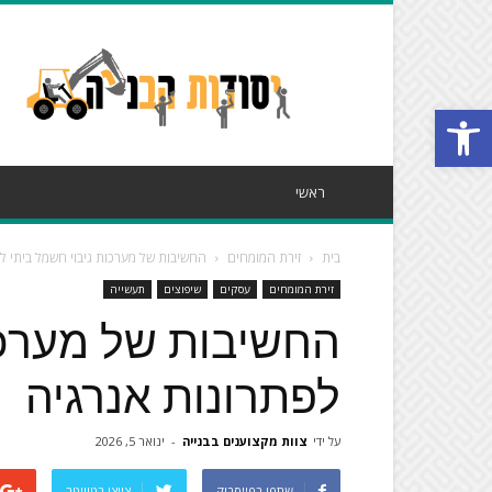
פורטל
יסודות
הבנייה
פתח סרגל נגישות
ראשי
בית
זירת המומחים
החשיבות של מערכות גיבוי חשמל ביתי ל
זירת המומחים
עסקים
שיפוצים
תעשייה
החשיבות של מערכו
לפתרונות אנרגיה
על ידי
צוות מקצוענים בבנייה
-
ינואר 5, 2026
שתפו בפייסבוק
צייצו בטוויטר