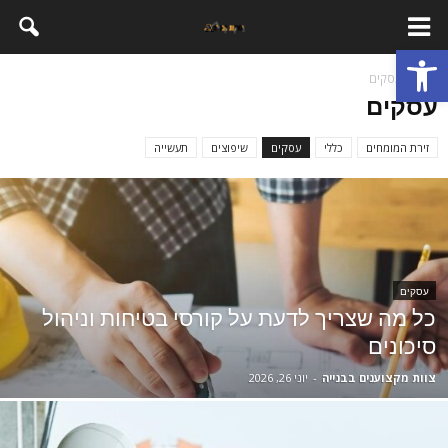
פתח סרגל נגישות
בית
עסקים
עסקים
זירת המומחים
כללי
עסקים
שיפוצים
תעשייה
עסקים
כל מה שצריך לדעת על קורסי בטיחות וניהול
סיכונים
צוות מקצוענים בבנייה
-
יוני 26, 2026